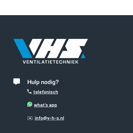
Hulp nodig?

telefonisch
what’s app
✉️
info@v-h-s.nl