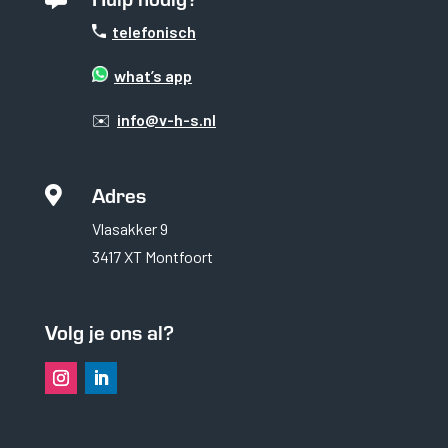
telefonisch
what’s app
✉️
info@v-h-s.nl
Adres

Vlasakker 9
3417 XT Montfoort
Noodzakelijk
Volg je ons al?
Noodzakelijke cookies
zijn essentieel om de
website goed te laten
functioneren. Deze
categorie bevat
alleen cookies die