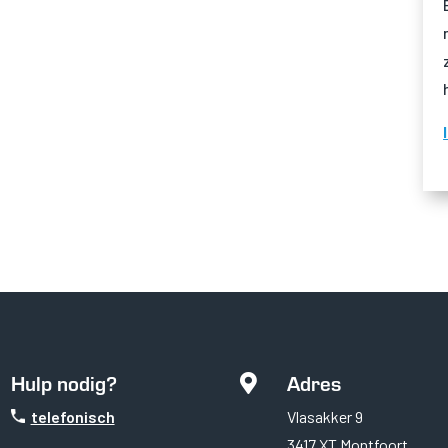
Hulp nodig?
Adres

telefonisch
Vlasakker 9
3417 XT Montfoort