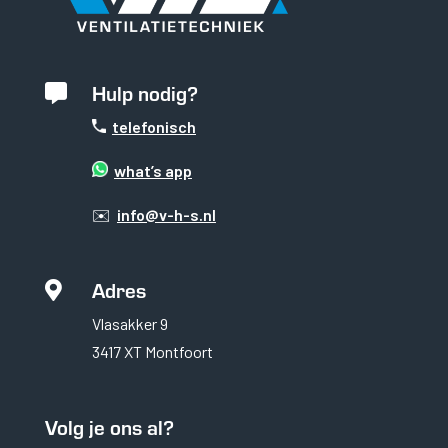
Hulp nodig?

telefonisch
what’s app
✉️
info@v-h-s.nl
Adres

Noodzakelijk
Vlasakker 9
Noodzakelijke cookies
3417 XT Montfoort
zijn essentieel om de
website goed te laten
functioneren. Deze
categorie bevat
Volg je ons al?
alleen cookies die