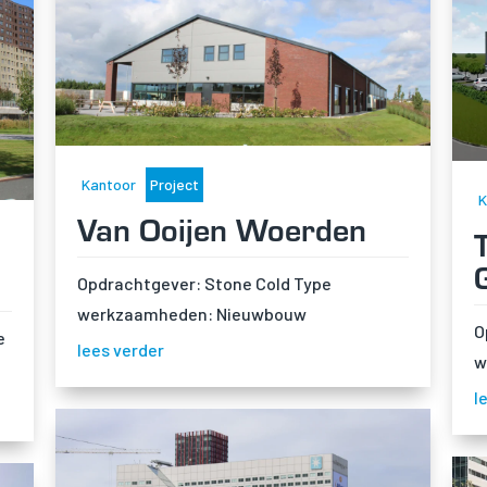
Kantoor
Project
K
Van Ooijen Woerden
Opdrachtgever: Stone Cold Type
werkzaamheden: Nieuwbouw
O
e
lees verder
w
l