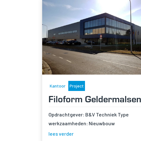
Kantoor
Project
Filoform Geldermalse
Opdrachtgever: B&V Techniek Type
werkzaamheden: Nieuwbouw
lees verder