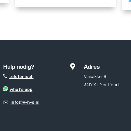
l
Hulp nodig?
Adres

telefonisch
Vlasakker 9
3417 XT Montfoort
what’s app
✉️
info@v-h-s.nl