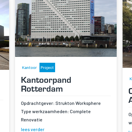
Kantoor
Project
Kantoorpand
K
Rotterdam
n
Opdrachtgever: Strukton Worksphere
Type werkzaamheden: Complete
O
Renovatie
w
lees verder