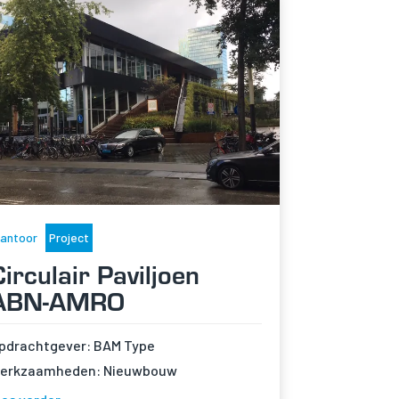
antoor
Project
Circulair Paviljoen
ABN-AMRO
pdrachtgever: BAM Type
erkzaamheden: Nieuwbouw