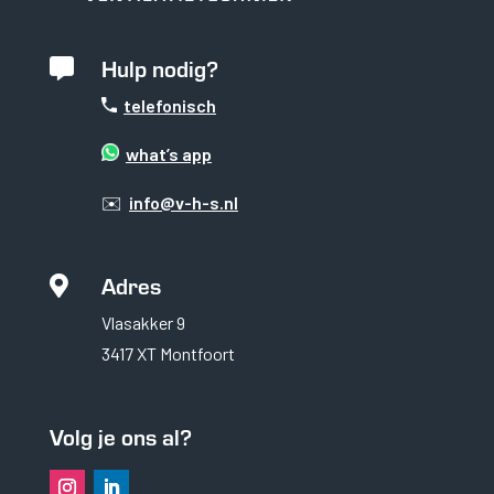
Hulp nodig?

telefonisch
what’s app
✉️
info@v-h-s.nl
Adres

Vlasakker 9
Noodzakelijk
3417 XT Montfoort
Noodzakelijke cookies
zijn essentieel om de
website goed te laten
Volg je ons al?
functioneren. Deze
categorie bevat
alleen cookies die