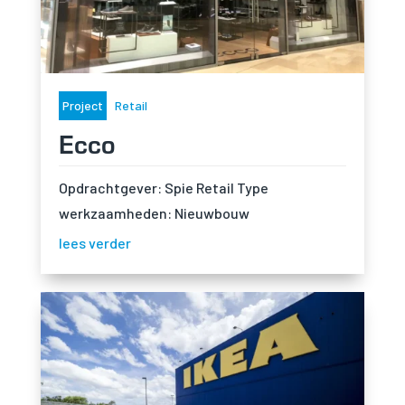
Ervaring
Om onze
website zo
goed mogelijk
te laten
Project
Retail
functioneren
tijdens jou
Ecco
bezoek. Als je
deze cookies
weigert, zal
Opdrachtgever: Spie Retail Type
een deel van
werkzaamheden: Nieuwbouw
de
functionaliteit
lees verder
van de
website
verdwijnen.
Marketing
Door jouw
interesses en
gedrag te delen