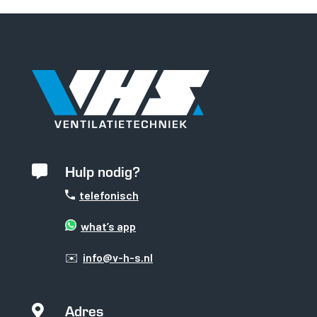
Hulp nodig?

telefonisch
what’s app
✉️
info@v-h-s.nl
Adres
