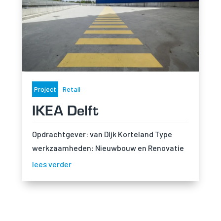
terwijl je onze site
bezoekt, vergroot
je de kans op het
zien van
gepersonaliseerde
inhoud en
aanbiedingen.
Project
Retail
IKEA Delft
Opdrachtgever: van Dijk Korteland Type
werkzaamheden: Nieuwbouw en Renovatie
lees verder