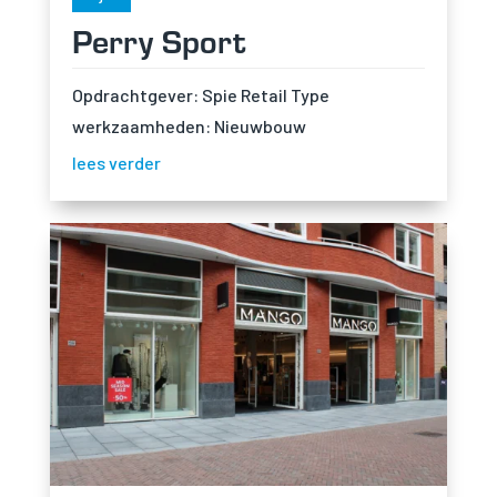
Perry Sport
Opdrachtgever: Spie Retail Type
werkzaamheden: Nieuwbouw
lees verder
Noodzakelijk
Noodzakelijke cookies
zijn essentieel om de
website goed te laten
functioneren. Deze
categorie bevat
alleen cookies die