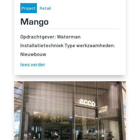
zorgen voor
basisfunctionaliteiten
Project
Retail
en
Mango
beveiligingsfuncties
van de website. Deze
cookies slaan geen
persoonlijke
Opdrachtgever: Waterman
informatie op.
Installatietechniek Type werkzaamheden:
Nieuwbouw
Statistieken
lees verder
Om de
functionaliteit
en structuur
van de
website te
kunnen
verbeteren op
basis van hoe
de website
wordt
gebruikt.